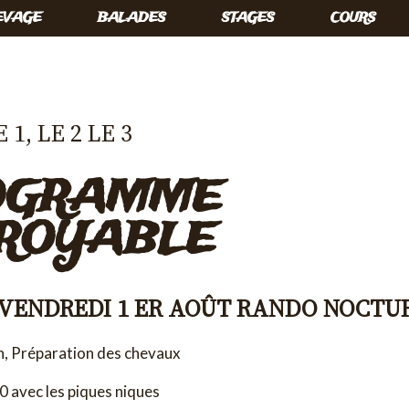
EVAGE
BALADES
STAGES
COURS
 1, LE 2 LE 3
OGRAMME
CROYABLE
 VENDREDI 1 ER AOÛT RANDO NOCTU
h, Préparation des chevaux
 avec les piques niques