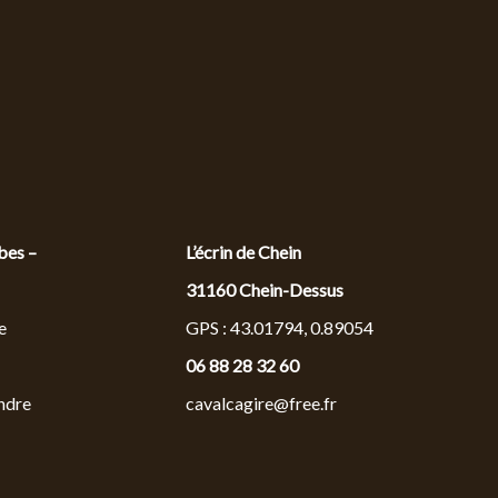
bes –
L’écrin de Chein
31160 Chein-Dessus
e
GPS : 43.01794, 0.89054
06 88 28 32 60
ndre
cavalcagire@free.fr