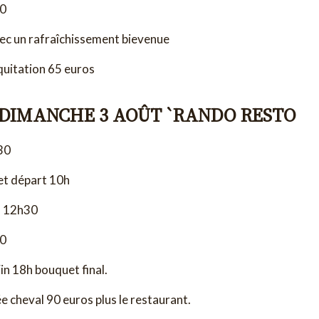
30
ec un rafraîchissement bievenue
équitation 65 euros
 DIMANCHE 3 AOÛT `RANDO RESTO
30
et départ 10h
à 12h30
30
in 18h bouquet final.
ée cheval 90 euros plus le restaurant.