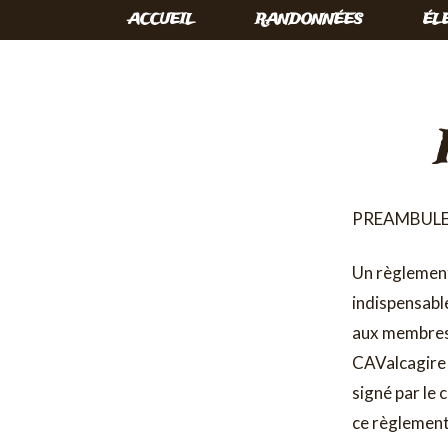
ACCUEIL
RANDONNÉES
ÉL
Skip
to
the
content
PREAMBULE
Un règlement
indispensable
aux membres a
CAValcagire Ce
signé par le 
ce règlement