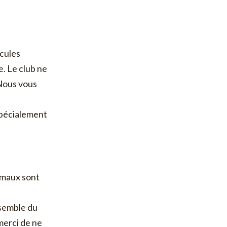
icules
e. Le club ne
 Nous vous
spécialement
nimaux sont
ensemble du
 merci de ne