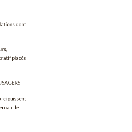
llations dont
urs,
ratif placés
 USAGERS
x-ci puissent
ernant le