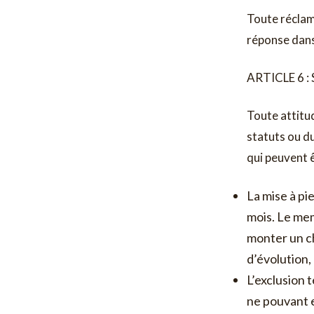
Toute réclam
réponse dans 
ARTICLE 6 
Toute attitud
statuts ou du
qui peuvent e
La mise à p
mois. Le memb
monter un che
d’évolution,
L’exclusion 
ne pouvant e