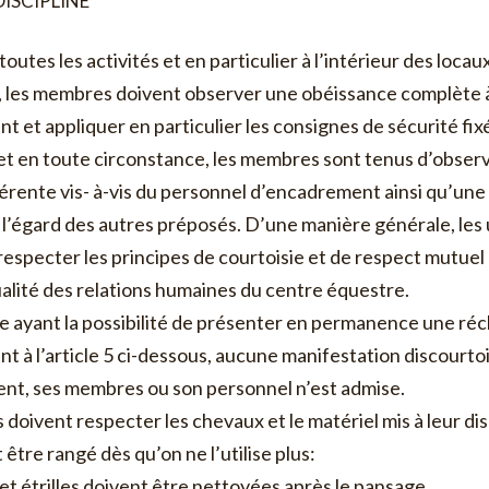
DISCIPLINE
outes les activités et en particulier à l’intérieur des locau
s, les membres doivent observer une obéissance complète a
 et appliquer en particulier les consignes de sécurité fixe
 et en toute circonstance, les membres sont tenus d’obser
férente vis- à-vis du personnel d’encadrement ainsi qu’une
 l’égard des autres préposés. D’une manière générale, le
̀ respecter les principes de courtoisie et de respect mutuel
ualité des relations humaines du centre équestre.
ayant la possibilité de présenter en permanence une ré
t à l’article 5 ci-dessous, aucune manifestation discourto
ment, ses membres ou son personnel n’est admise.
 doivent respecter les chevaux et le matériel mis à leur di
 être rangé dès qu’on ne l’utilise plus:
t étrilles doivent être nettoyées après le pansage