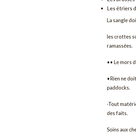
Les étriers 
La sangle doit
les crottes s
ramassées.
•• Le mors do
•Rien ne doit
paddocks.
-Tout matéri
des faits.
Soins aux ch