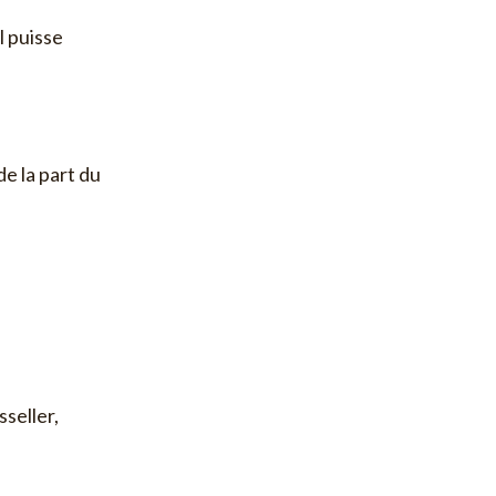
l puisse
de la part du
sseller,