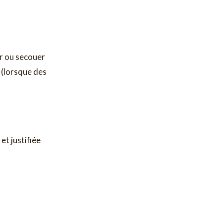
er ou secouer
s (lorsque des
t justifiée