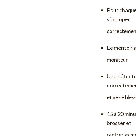
Pour chaque s
s’occuper
correctemen
Le montoir se
moniteur.
Une détente 
correctemen
et ne se bles
15 à 20 minu
brosser et
rentrer sa mo