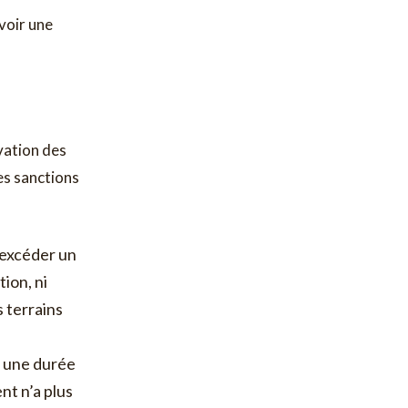
evoir une
vation des
des sanctions
 excéder un
tion, ni
s terrains
 une durée
nt n’a plus