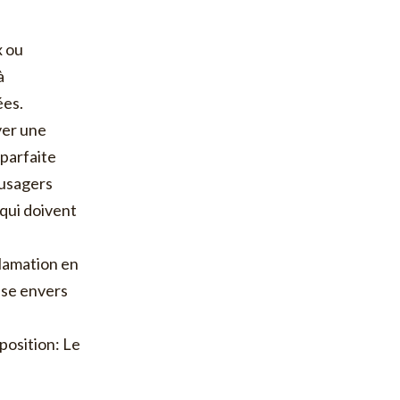
x ou
̀
́es.
ver une
 parfaite
s usagers
 qui doivent
clamation en
ise envers
sposition: Le