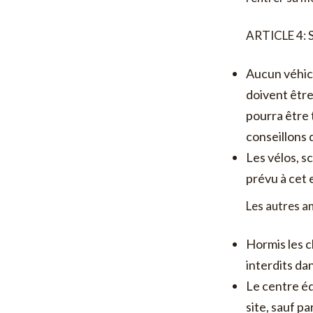
ARTICLE 4: S
Aucun véhicu
doivent êtr
pourra être
conseillons d
Les vélos, s
prévu à cet 
Les autres a
Hormis les c
interdits dan
Le centre éq
site, sauf pa