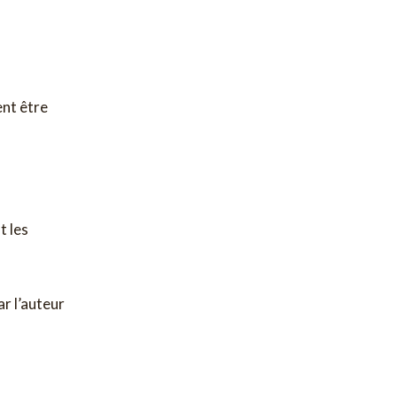
ent être
t les
ar l’auteur