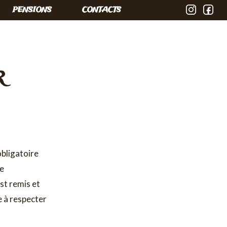
PENSIONS
CONTACTS
r
obligatoire
de
est remis et
e à respecter