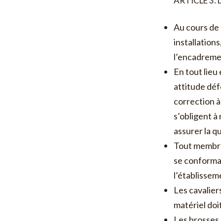
ARTICLE 3: 
Au cours de t
installation
l’encadrement
En tout lieu
attitude dé
correction à
s’obligent a
assurer la q
Tout membre 
se conforman
l’établisse
Les cavaliers
matériel doit
Les brosses e