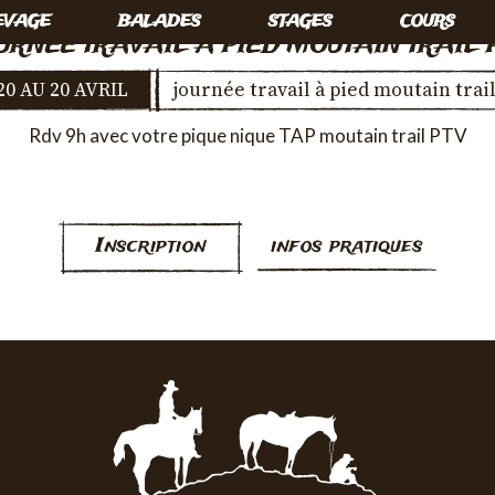
EVAGE
BALADES
STAGES
COURS
URNÉE TRAVAIL À PIED MOUTAIN TRAIL 
20 AU 20 AVRIL
journée travail à pied moutain trail
Rdv 9h avec votre pique nique TAP moutain trail PTV
Inscription
infos pratiques