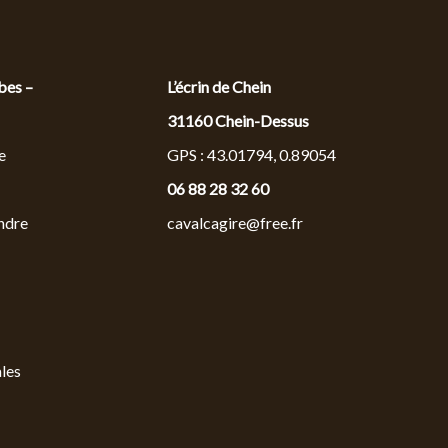
bes –
L’écrin de Chein
31160 Chein-Dessus
e
GPS : 43.01794, 0.89054
06 88 28 32 60
ndre
cavalcagire@free.fr
les