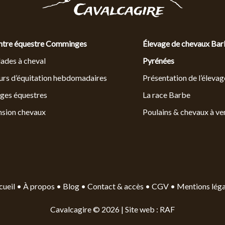
ntre équestre Comminges
Élevage de chevaux Bar
ades à cheval
Pyrénées
rs d’équitation hebdomadaires
Présentation de l’élevag
ges équestres
La race Barbe
nsion chevaux
Poulains & chevaux à ve
cueil
•
À propos
•
Blog
•
Contact & accès
•
CGV
•
Mentions léga
Cavalcagire © 2026 |
Site web : RAF