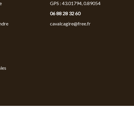
e
GPS : 43.01794, 0.89054
06 88 28 32 60
ndre
cavalcagire@free.fr
les