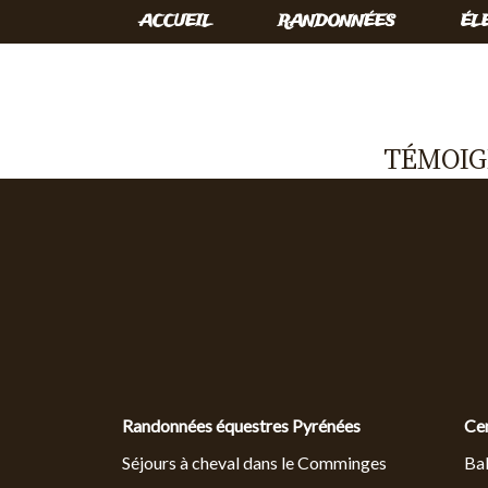
Skip
ACCUEIL
RANDONNÉES
ÉL
to
the
content
TÉMOIG
Randonnées équestres Pyrénées
Ce
Séjours à cheval dans le Comminges
Bal