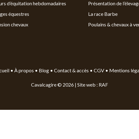
rs d’équitation hebdomadaires
Présentation de l’élevag
ges équestres
La race Barbe
nsion chevaux
Poulains & chevaux à ve
cueil
•
À propos
•
Blog
•
Contact & accès
•
CGV
•
Mentions léga
Cavalcagire © 2026 |
Site web : RAF